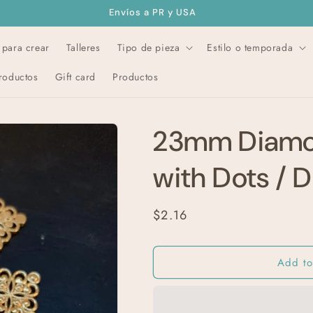
Envíos a PR y USA
s para crear
Talleres
Tipo de pieza
Estilo o temporada
roductos
Gift card
Productos
23mm Diamo
with Dots / 
Regular
$2.16
price
Add to