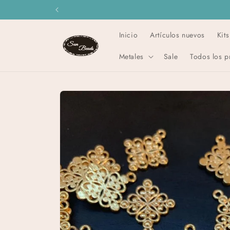
Skip to
content
Inicio
Artículos nuevos
Kit
Metales
Sale
Todos los p
Skip to
product
information