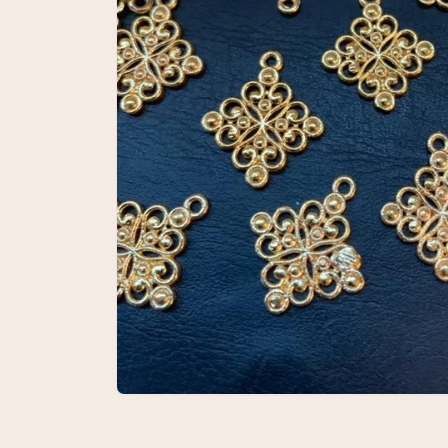
Open
media
1
in