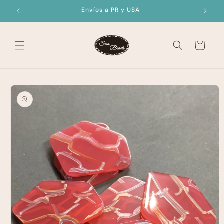
Skip to
Envíos a PR y USA
content
Cart
Skip to
product
information