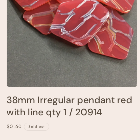
Open
media
38mm Irregular pendant red
1
in
modal
with line qty 1 / 20914
Regular
$0.60
Sold out
price