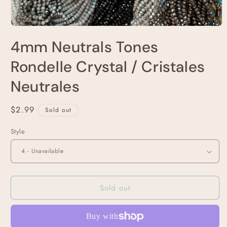
Open
media
4mm Neutrals Tones
1
in
modal
Rondelle Crystal / Cristales
Neutrales
Regular
$2.99
Sold out
price
Style
Sold out