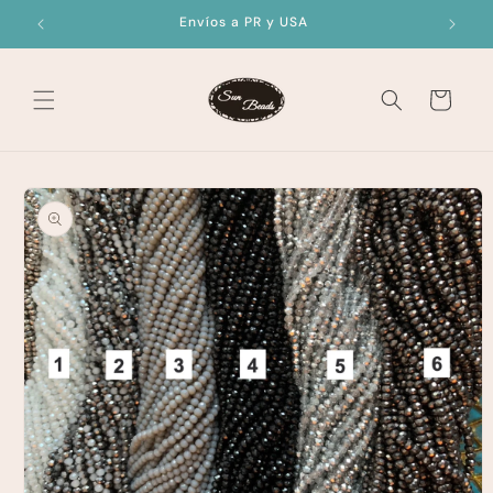
Skip to
Envíos a PR y USA
content
Cart
Skip to
product
information